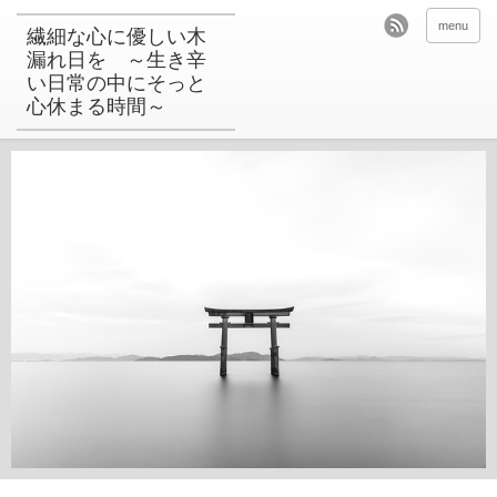
menu
繊細な心に優しい木
漏れ日を ～生き辛
い日常の中にそっと
心休まる時間～