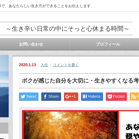
事で、あなたらしい生き方ができることをお伝えします
 ～生き辛い日常の中にそっと心休まる時間～
お問い合わせ
プロフィール
2020.1.13
人生
コメントを書く
ボクが感じた自分を大切に・生きやすくなる考
Tweet
Share
+1
Hatena
Pocket