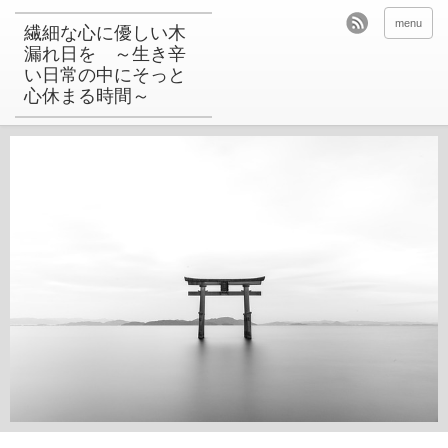
menu
繊細な心に優しい木
漏れ日を ～生き辛
い日常の中にそっと
心休まる時間～