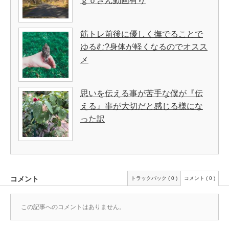
ｇｏさん動画有り
筋トレ前後に優しく撫でることで
ゆるむ?身体が軽くなるのでオスス
メ
思いを伝える事が苦手な僕が『伝
える』事が大切だと感じる様にな
った訳
コメント
トラックバック ( 0 )
コメント ( 0 )
この記事へのコメントはありません。