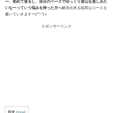
ー、初めて登るし、自分のペースでゆっくり登山を楽しみた
いなーっていう悩みを持った方へ
解決出来る稲荷山コースを
書いていきますー(*^-^)ｖ
スポンサーリンク
目次
[
show
]