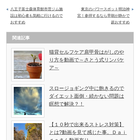
八王子富士森体育館市営ジム施
東京のパワースポット明治神
設は初心者も気軽に行けるので
宮！参拝するなら早朝が静かで
おすすめ
超おすすめ
関連記事
猫背セルフケア肩甲骨はがしのや
り方を動画で～さとう式リンパケ
ア～
スロージョギング中に飽きるので
ダイエット面倒・続かない問題は
瞑想で解決？！
【１０秒で出来るストレス対策】
とは?動画を見て感じた事。Ｄａｉ