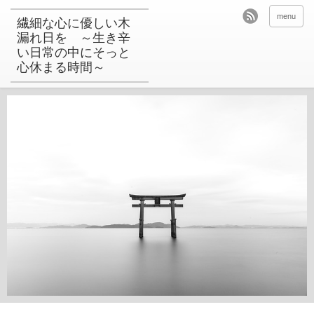
menu
繊細な心に優しい木
漏れ日を ～生き辛
い日常の中にそっと
心休まる時間～