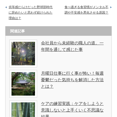
劣等感だらけだった野球部時代
食べ過ぎる食習慣がメンタル不
に辞めたいと思わず続けられた
調や不安感を悪化させる原因？
理由は？
関連記事
会社員から未経験の職人の道。一
年間を通して感じた事
月曜日仕事に行く事が怖い！毎週
憂鬱だった気持ちを解消した方法
とは？
ケアの練習実践：ケアをしようと
意識しないと上手くいく不思議な
結果