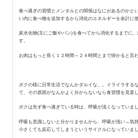
食べ過ぎの習慣とメンタルとの関係はなにがあるのかと
い内に食べ物を追加するから消化のエネルギーを余計に
炭水化物(主にご飯やパン)を食べてから消化するまでに
す。
お肉はもっと長く１２時間～２４時間とまで掛かると言
ボクの様に日常生活でなんかダルイな。。イライラする
て、その原因がなんかよく分からないなら食習慣を見直
ボクは先ず食べ過ぎている時は、呼吸が浅くなっていま
呼吸も意識しないと分かりませんから、呼吸が浅い→気
小さくても反応してしまうというサイクルになっていま