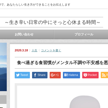
事で、あなたらしい生き方ができることをお伝えします
 ～生き辛い日常の中にそっと心休まる時間～
お問い合わせ
プロフィール
2020.3.18
人生
コメントを書く
食べ過ぎる食習慣がメンタル不調や不安感を悪
Tweet
Share
+1
Hatena
Pocket