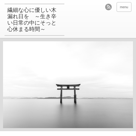
menu
繊細な心に優しい木
漏れ日を ～生き辛
い日常の中にそっと
心休まる時間～