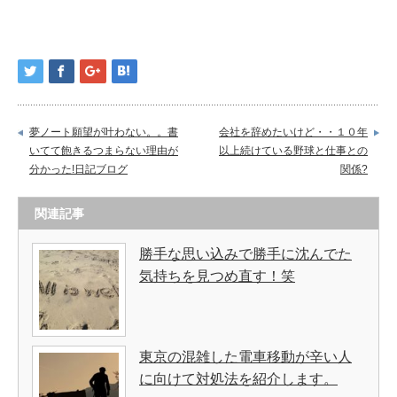
夢ノート願望が叶わない。。書
会社を辞めたいけど・・１０年
いてて飽きるつまらない理由が
以上続けている野球と仕事との
分かった!日記ブログ
関係?
関連記事
勝手な思い込みで勝手に沈んでた
気持ちを見つめ直す！笑
東京の混雑した電車移動が辛い人
に向けて対処法を紹介します。