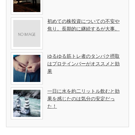
初めての株投資についての不安や
焦り。長期的に継続するが大事。
ゆるゆる筋トレ者のタンパク摂取
はプロテインバーがオススメと効
果
一日に水を約二リットル飲むと効
果を感じたのは気分の安定だっ
た！