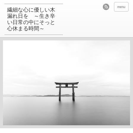
menu
繊細な心に優しい木
漏れ日を ～生き辛
い日常の中にそっと
心休まる時間～