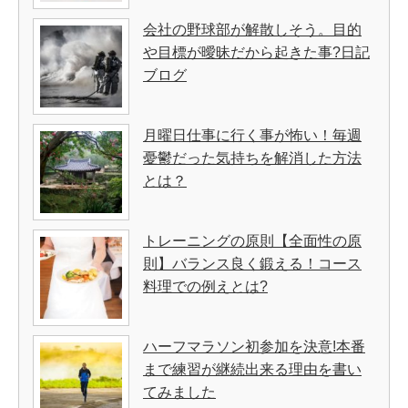
会社の野球部が解散しそう。目的
や目標が曖昧だから起きた事?日記
ブログ
月曜日仕事に行く事が怖い！毎週
憂鬱だった気持ちを解消した方法
とは？
トレーニングの原則【全面性の原
則】バランス良く鍛える！コース
料理での例えとは?
ハーフマラソン初参加を決意!本番
まで練習が継続出来る理由を書い
てみました