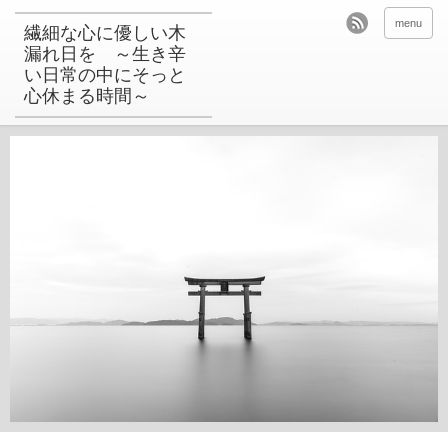
menu
繊細な心に優しい木
漏れ日を ～生き辛
い日常の中にそっと
心休まる時間～