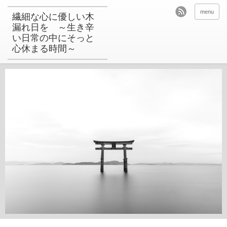
menu
繊細な心に優しい木
漏れ日を ～生き辛
い日常の中にそっと
心休まる時間～