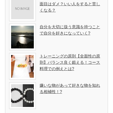
面目はダメ？いい人をすると苦し
くなる？
自分を大切に扱う意識を持つこと
で自分を好きになっていく?
トレーニングの原則【全面性の原
則】バランス良く鍛える！コース
料理での例えとは?
嫌いな物があって好きな物を知れ
る相補性！?