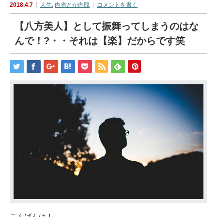
2018.4.7
人生
,
内省とか内観
コメントを書く
【八方美人】として振舞ってしまうのはな
んで！?・・それは【楽】だからです笑
こんばんは！