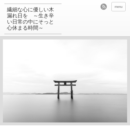
menu
繊細な心に優しい木
漏れ日を ～生き辛
い日常の中にそっと
心休まる時間～