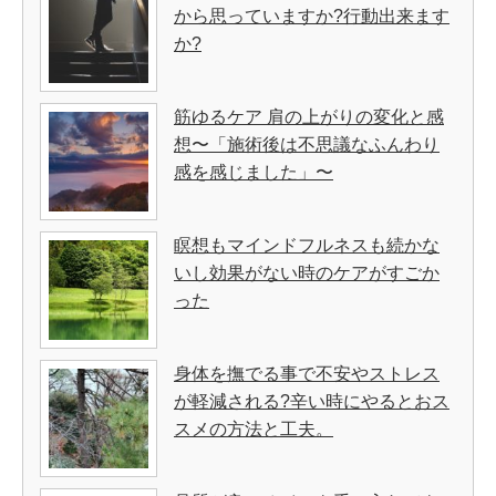
から思っていますか?行動出来ます
か?
筋ゆるケア 肩の上がりの変化と感
想〜「施術後は不思議なふんわり
感を感じました」〜
瞑想もマインドフルネスも続かな
いし効果がない時のケアがすごか
った
身体を撫でる事で不安やストレス
が軽減される?辛い時にやるとおス
スメの方法と工夫。