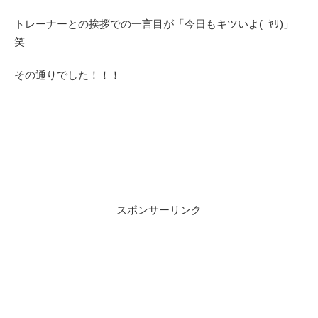
トレーナーとの挨拶での一言目が「今日もキツいよ(ﾆﾔﾘ)」
笑
その通りでした！！！
スポンサーリンク