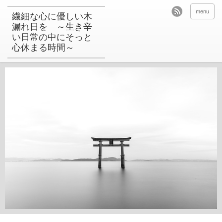
menu
繊細な心に優しい木
漏れ日を ～生き辛
い日常の中にそっと
心休まる時間～