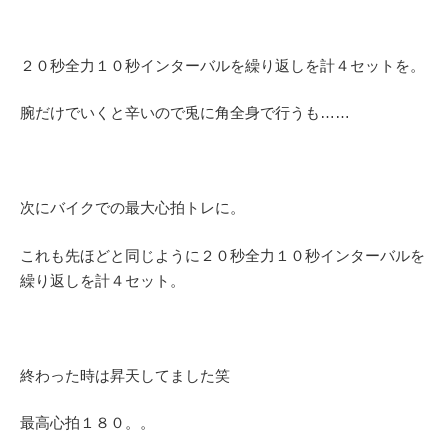
２０秒全力１０秒インターバルを繰り返しを計４セットを。
腕だけでいくと辛いので兎に角全身で行うも……
次にバイクでの最大心拍トレに。
これも先ほどと同じように２０秒全力１０秒インターバルを
繰り返しを計４セット。
終わった時は昇天してました笑
最高心拍１８０。。