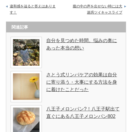
違和感を辿ると答えはありま
腹の中の声を出せない時には大
す！
迷惑ツイキャスライブ
関連記事
自分を見つめた時間。悩みの奥に
あった本当の想い
さとう式リンパケアの効果は自分
に寄り添う・大事にする方法を身
に着けたことだった
八王子メロンパン?！八王子駅出て
直ぐにある八王子メロンパン802