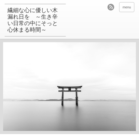
menu
繊細な心に優しい木
漏れ日を ～生き辛
い日常の中にそっと
心休まる時間～