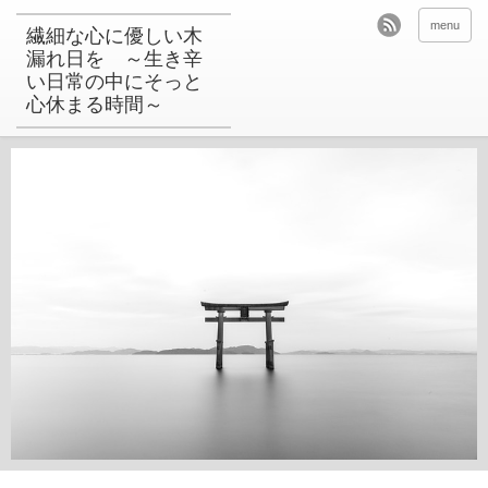
menu
繊細な心に優しい木
漏れ日を ～生き辛
い日常の中にそっと
心休まる時間～