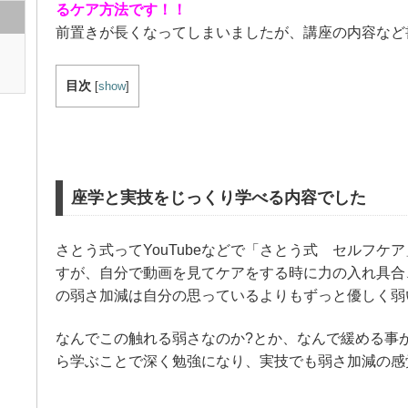
るケア方法です！！
前置きが長くなってしまいましたが、講座の内容など
目次
[
show
]
座学と実技をじっくり学べる内容でした
さとう式ってYouTubeなどで「さとう式 セルフケ
すが、自分で動画を見てケアをする時に力の入れ具合
の弱さ加減は自分の思っているよりもずっと優しく弱
なんでこの触れる弱さなのか?とか、なんで緩める事
ら学ぶことで深く勉強になり、実技でも弱さ加減の感