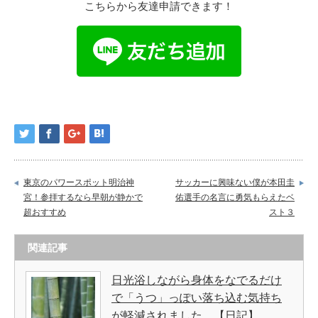
こちらから友達申請できます！
東京のパワースポット明治神
サッカーに興味ない僕が本田圭
宮！参拝するなら早朝が静かで
佑選手の名言に勇気もらえたベ
超おすすめ
スト３
関連記事
日光浴しながら身体をなでるだけ
で「うつ」っぽい落ち込む気持ち
が軽減されました。【日記】