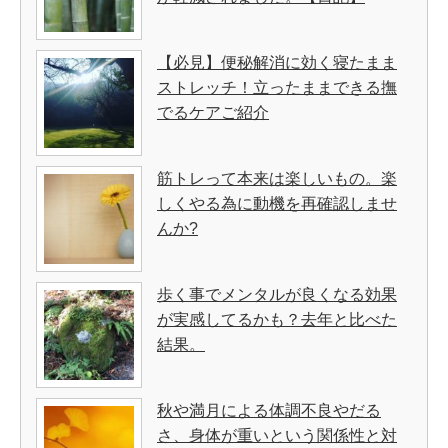
【必見】便秘解消に効く寝たまま
ストレッチ！立ったままできる撫
でるケアご紹介
筋トレって本来は楽しいもの。楽
しくやる為に動機を再確認しませ
んか?
歩く事でメンタルが良くなる効果
が実感してるかも？去年と比べた
結果。
秋や満月による体調不良やだる
さ、身体が重いという関係性と対