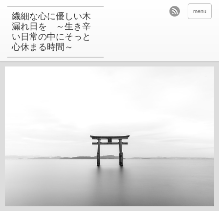
menu
繊細な心に優しい木
漏れ日を ～生き辛
い日常の中にそっと
心休まる時間～