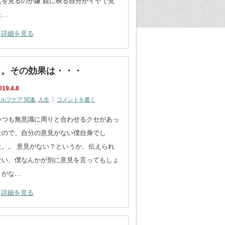
真を見るのが嫌 鏡に映る自分がイヤで見
た…
詳細を見る
る。その効果は・・・
019.4.8
ルフケア 関連
,
人生
コメントを書く
いつも無意識に周りと合わせるクセがあっ
たので、自分の意見がない僕自身でし
た。。 意見がない？というか、伝えられ
ない、僕なんかが別に意見を言ってもしょ
うがな…
詳細を見る