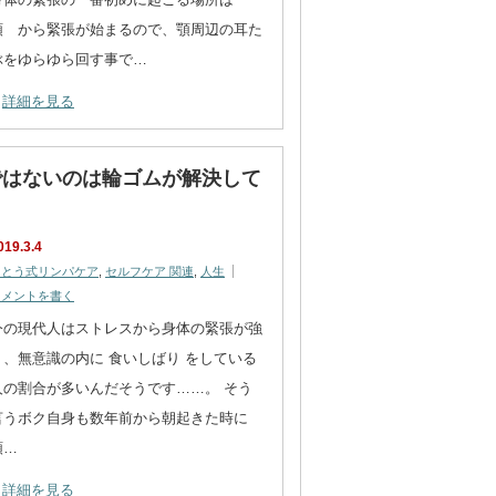
顎 から緊張が始まるので、顎周辺の耳た
ぶをゆらゆら回す事で…
詳細を見る
ではないのは輪ゴムが解決して
019.3.4
さとう式リンパケア
,
セルフケア 関連
,
人生
コメントを書く
今の現代人はストレスから身体の緊張が強
く、無意識の内に 食いしばり をしている
人の割合が多いんだそうです……。 そう
言うボク自身も数年前から朝起きた時に
顎…
詳細を見る