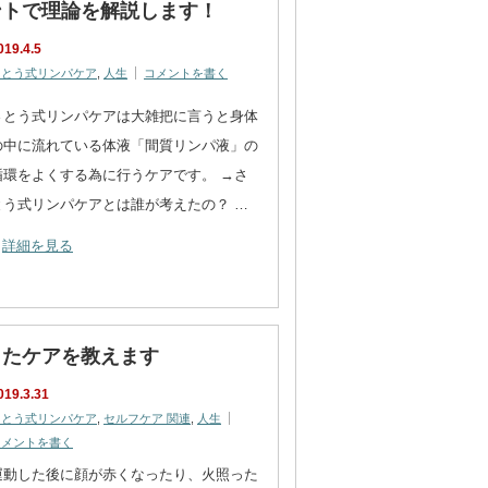
ントで理論を解説します！
019.4.5
さとう式リンパケア
,
人生
コメントを書く
さとう式リンパケアは大雑把に言うと身体
の中に流れている体液「間質リンパ液」の
循環をよくする為に行うケアです。 →さ
とう式リンパケアとは誰が考えたの？ …
詳細を見る
したケアを教えます
019.3.31
さとう式リンパケア
,
セルフケア 関連
,
人生
コメントを書く
運動した後に顔が赤くなったり、火照った