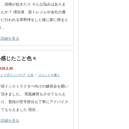
り、頭痛が起きたり そんな悩みはありま
せんか？ 僕自身、筋トレジムや会社の週
一に行われる草野球をした後に家に帰ると
顔…
詳細を見る
か感じたこと色々
019.3.30
さとう式リンパケア
,
人生
コメントを書く
今回インストラクター向けの練習会を開い
て頂きました。 実践練習もさせてもらえ
たり、普段の苦手部分も丁寧にアドバイス
してもらえました 現在…
詳細を見る