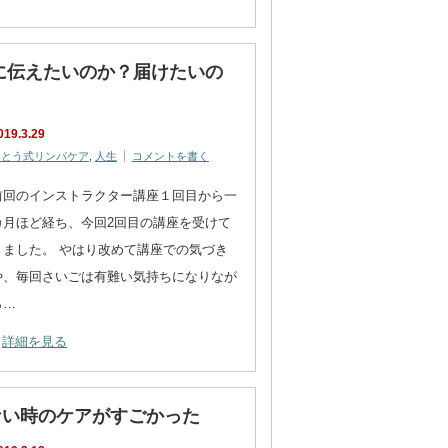
に伝えたいのか？届けたいの
019.3.29
さとう式リンパケア
,
人生
コメントを書く
前回のインストラクター講座１回目から一
カ月ほど経ち、今回2回目の講座を受けて
きました。 やはり改めて講座での気づき
や、毎回さいごは有難い気持ちになりなが
ら…
詳細を見る
ない時のケアがすごかった