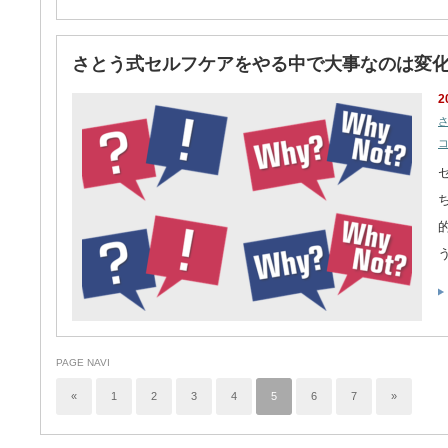
さとう式セルフケアをやる中で大事なのは変
2
PAGE NAVI
«
1
2
3
4
5
6
7
»