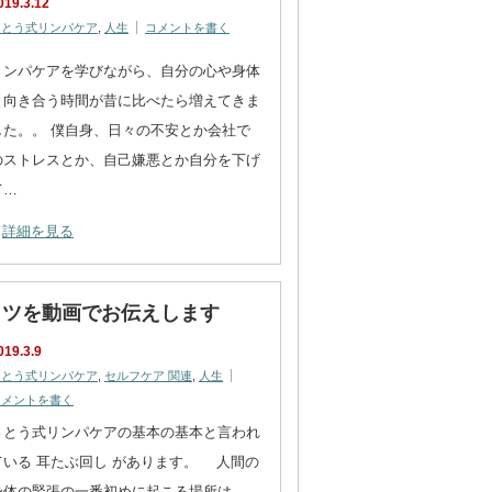
019.3.12
さとう式リンパケア
,
人生
コメントを書く
リンパケアを学びながら、自分の心や身体
と向き合う時間が昔に比べたら増えてきま
した。。 僕自身、日々の不安とか会社で
のストレスとか、自己嫌悪とか自分を下げ
て…
詳細を見る
コツを動画でお伝えします
019.3.9
さとう式リンパケア
,
セルフケア 関連
,
人生
コメントを書く
さとう式リンパケアの基本の基本と言われ
ている 耳たぶ回し があります。 人間の
身体の緊張の一番初めに起こる場所は