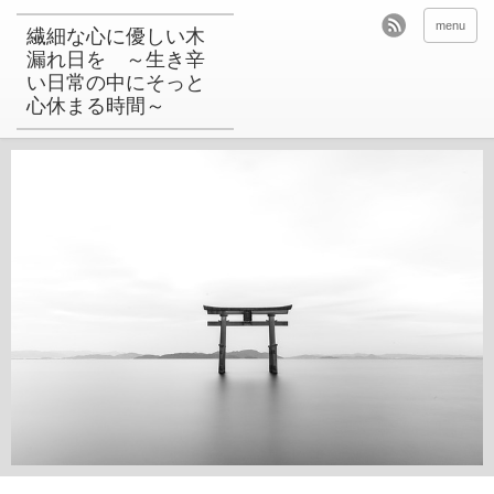
menu
繊細な心に優しい木
漏れ日を ～生き辛
い日常の中にそっと
心休まる時間～